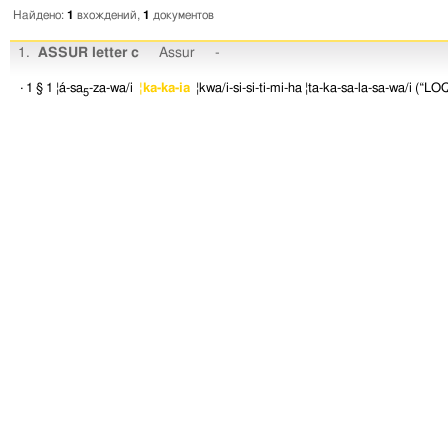
Найдено:
1
вхождений,
1
документов
1.
ASSUR letter c
Assur
-
· 1 § 1
¦á-sa
-za-wa/i
¦ka-ka-ia
¦kwa/i-si-si-ti-mi-ha
¦ta-ka-sa-la-sa-wa/i
(“LOQU
5