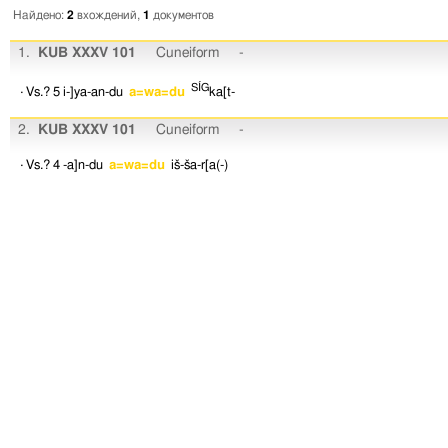
Найдено:
2
вхождений,
1
документов
1.
KUB XXXV 101
Cuneiform
-
SÍG
· Vs.? 5
i-]ya-an-du
a=wa=du
ka[t-
2.
KUB XXXV 101
Cuneiform
-
· Vs.? 4
-a]n-du
a=wa=du
iš-ša-r[a(-)