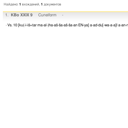
Найдено:
1
вхождений,
1
документов
1.
KBo XXIX 9
Cuneiform
-
· Vs. 10
[ku(-i-iš=tar
ma-al-)ha-aš-ša-aš-ša-an
EN-ya]
a-ad-du[-wa-a-a]l
a-an-n