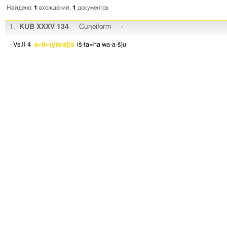
Найдено:
1
вхождений,
1
документов
1.
KUB XXXV 134
Cuneiform
-
· Vs.II 4
a=ti=(y)a-a[(š
iš-ta=ha
wa-a-š)u