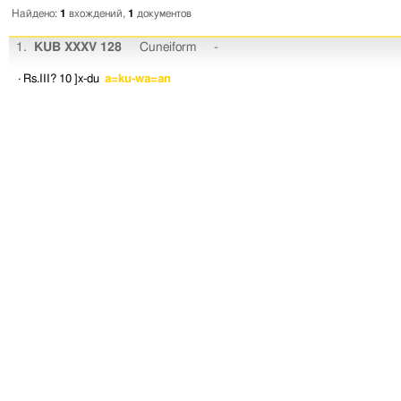
Найдено:
1
вхождений,
1
документов
1.
KUB XXXV 128
Cuneiform
-
· Rs.III? 10
]x-du
a=ku-wa=an