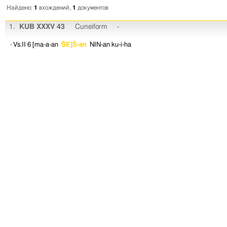
Найдено:
1
вхождений,
1
документов
1.
KUB XXXV 43
Cuneiform
-
· Vs.II 6
[ma-a-an
ŠE]Š-an
NIN-an
ku-i-ha