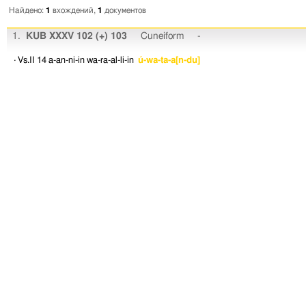
Найдено:
1
вхождений,
1
документов
1.
KUB XXXV 102 (+) 103
Cuneiform
-
· Vs.II 14
a-an-ni-in
wa-ra-al-li-in
ú-wa-ta-a[n-du]