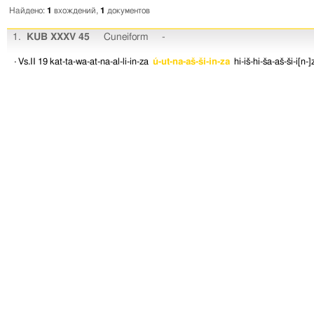
Найдено:
1
вхождений,
1
документов
1.
KUB XXXV 45
Cuneiform
-
· Vs.II 19
kat-ta-wa-at-na-al-li-in-za
ú-ut-na-aš-ši-in-za
hi-iš-hi-ša-aš-ši-i[n-]