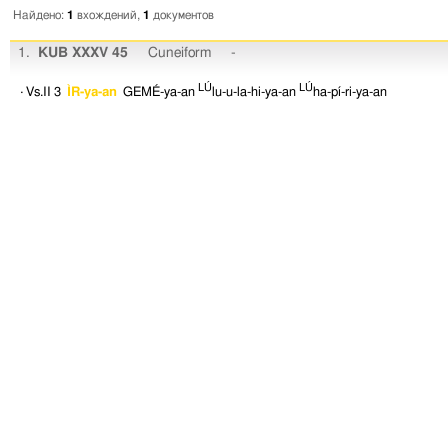
Найдено:
1
вхождений,
1
документов
1.
KUB XXXV 45
Cuneiform
-
LÚ
LÚ
· Vs.II 3
ÌR-ya-an
GEMÉ-ya-an
lu-u-la-hi-ya-an
ha-pí-ri-ya-an