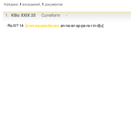
Найдено:
1
вхождений,
1
документов
1.
KBo XXIX 25
Cuneiform
-
· Rs.III? 14
]x-an-za=pa=ku-wa
an-na-an
ap-pa-ra-i-in-d[u]