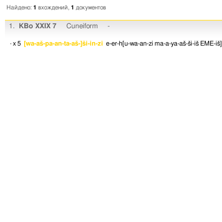
Найдено:
1
вхождений,
1
документов
1.
KBo XXIX 7
Cuneiform
-
· x 5
[wa-aš-pa-an-ta-aš-]ši-in-zi
e-er-h[u-wa-an-zi
ma-a-ya-aš-ši-iš
EME-iš]