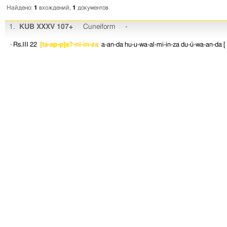
Найдено:
1
вхождений,
1
документов
1.
KUB XXXV 107+
Cuneiform
-
· Rs.III 22
[ta-ap-p]a?-ni-in-za
a-an-da
hu-u-wa-al-mi-in-za
du-ú-wa-an-da
[