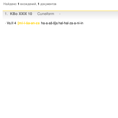
Найдено:
1
вхождений,
1
документов
1.
KBo XXIX 10
Cuneiform
-
· Vs.II 4
[mi-i-ša-an-za
ha-a-aš-š]a
hal-hal-za-a-ni-in