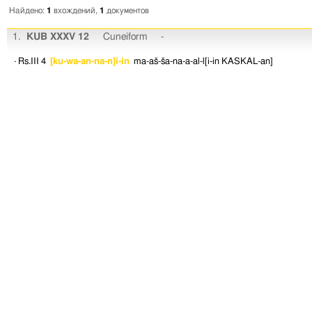
Найдено:
1
вхождений,
1
документов
1.
KUB XXXV 12
Cuneiform
-
· Rs.III 4
[ku-wa-an-na-n]i-in
ma-aš-ša-na-a-al-l[i-in
KASKAL-an]