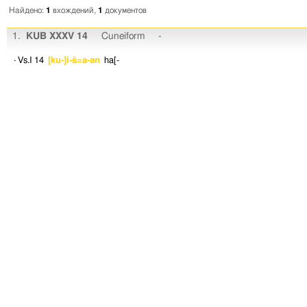
Найдено:
1
вхождений,
1
документов
1.
KUB XXXV 14
Cuneiform
-
· Vs.I 14
[ku-]i-š=a-an
ha[-