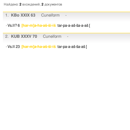
Найдено:
2
вхождений,
2
документов
1.
KBo XXIX 63
Cuneiform
-
· Vs.II? 6
[har-m]a-ha-aš-ši-iš
tar-pa-a-aš-ša-a-aš
[
2.
KUB XXXV 70
Cuneiform
-
· Vs.II 23
[har-m]a-ha-aš-ši-iš
tar-pa-a-aš-ša-aš
[