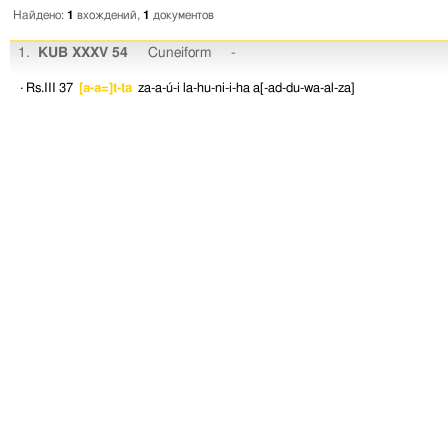
Найдено:
1
вхождений,
1
документов
1.
KUB XXXV 54
Cuneiform
-
· Rs.III 37
[a-a=]t-ta
za-a-ú-i
la-hu-ni-i-ha
a[-ad-du-wa-al-za]