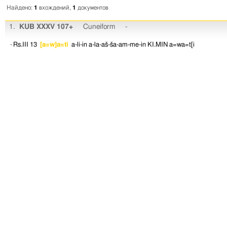
Найдено:
1
вхождений,
1
документов
1.
KUB XXXV 107+
Cuneiform
-
· Rs.III 13
[a=w]a=ti
a-li-in
a-la-aš-ša-am-me-in
KI.MIN
a=wa=t[i