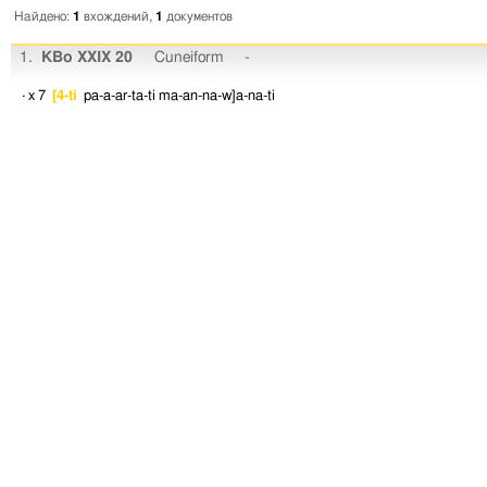
Найдено:
1
вхождений,
1
документов
1.
KBo XXIX 20
Cuneiform
-
· x 7
[4-ti
pa-a-ar-ta-ti
ma-an-na-w]a-na-ti