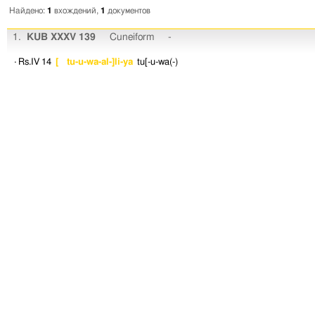
Найдено:
1
вхождений,
1
документов
1.
KUB XXXV 139
Cuneiform
-
· Rs.IV 14
[ tu-u-wa-al-]li-ya
tu[-u-wa(-)