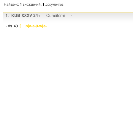
Найдено:
1
вхождений,
1
документов
1.
KUB XXXV 24+
Cuneiform
-
· Vs. 43
[ n]a-a-ú-w[a-