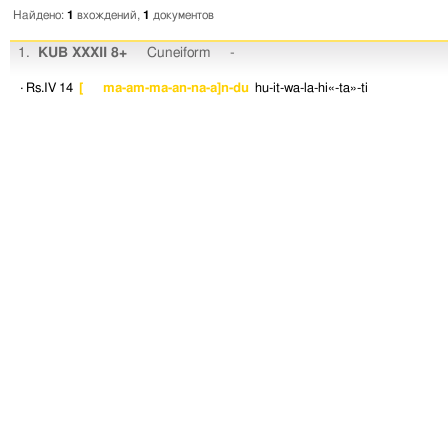
Найдено:
1
вхождений,
1
документов
1.
KUB XXXII 8+
Cuneiform
-
· Rs.IV 14
[ ma-am-ma-an-na-a]n-du
hu-it-wa-la-hi«-ta»-ti