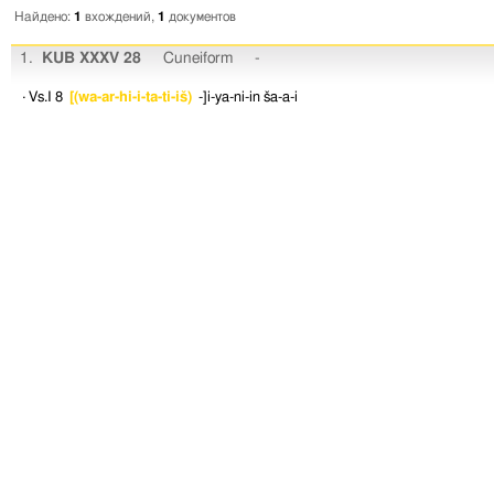
Найдено:
1
вхождений,
1
документов
1.
KUB XXXV 28
Cuneiform
-
· Vs.I 8
[(wa-ar-hi-i-ta-ti-iš)
-]i-ya-ni-in
ša-a-i