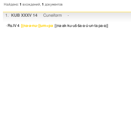
Найдено:
1
вхождений,
1
документов
1.
KUB XXXV 14
Cuneiform
-
· Rs.IV 4
[(na-a-nu-)]um=pa
[(na-ak-ku-uš-ša-a-ú-un-ta
pa-a)]