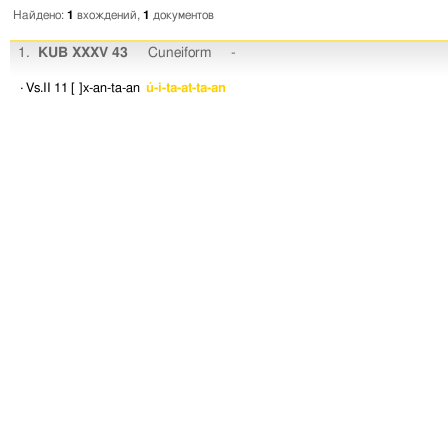
Найдено:
1
вхождений,
1
документов
1.
KUB XXXV 43
Cuneiform
-
· Vs.II 11
[ ]x-an-ta-an
ú-i-ta-at-ta-an