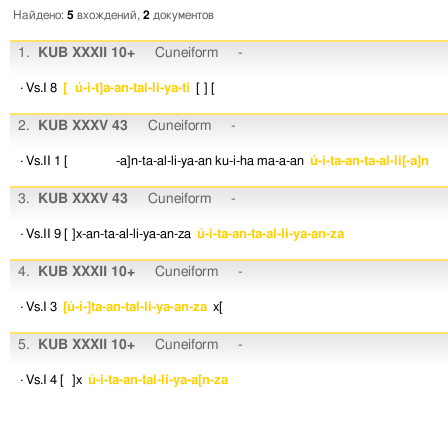
Найдено:
5
вхождений,
2
документов
1.
KUB XXXII 10+
Cuneiform
-
· Vs.I 8
[ ú-i-t]a-an-tal-li-ya-ti
[ ]
[
2.
KUB XXXV 43
Cuneiform
-
· Vs.II 1
[ -a]n-ta-al-li-ya-an
ku-i-ha
ma-a-an
ú-i-ta-an-ta-al-li[-a]n
3.
KUB XXXV 43
Cuneiform
-
· Vs.II 9
[ ]x-an-ta-al-li-ya-an-za
ú-i-ta-an-ta-al-li-ya-an-za
4.
KUB XXXII 10+
Cuneiform
-
· Vs.I 3
[ú-i-]ta-an-tal-li-ya-an-za
x[
5.
KUB XXXII 10+
Cuneiform
-
· Vs.I 4
[ ]x
ú-i-ta-an-tal-li-ya-a[n-za