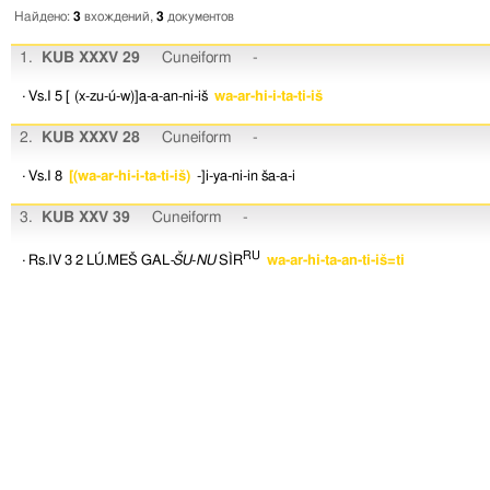
Найдено:
3
вхождений,
3
документов
1.
KUB XXXV 29
Cuneiform
-
· Vs.I 5
[ (x-zu-ú-w)]a-a-an-ni-iš
wa-ar-hi-i-ta-ti-iš
2.
KUB XXXV 28
Cuneiform
-
· Vs.I 8
[(wa-ar-hi-i-ta-ti-iš)
-]i-ya-ni-in
ša-a-i
3.
KUB XXV 39
Cuneiform
-
RU
· Rs.IV 3
2
LÚ.MEŠ
GAL
-ŠU
-
NU
SÌR
wa-ar-hi-ta-an-ti-iš=ti