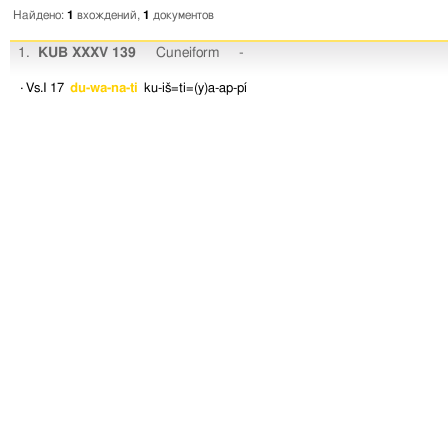
Найдено:
1
вхождений,
1
документов
1.
KUB XXXV 139
Cuneiform
-
· Vs.I 17
du-wa-na-ti
ku-iš=ti=(y)a-ap-pí