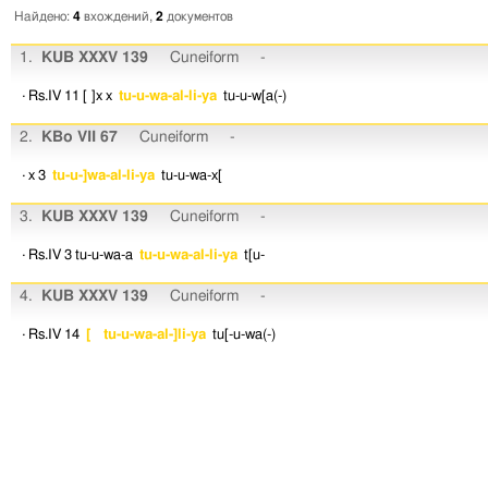
Найдено:
4
вхождений,
2
документов
1.
KUB XXXV 139
Cuneiform
-
· Rs.IV 11
[ ]x
x
tu-u-wa-al-li-ya
tu-u-w[a(-)
2.
KBo VII 67
Cuneiform
-
· x 3
tu-u-]wa-al-li-ya
tu-u-wa-x[
3.
KUB XXXV 139
Cuneiform
-
· Rs.IV 3
tu-u-wa-a
tu-u-wa-al-li-ya
t[u-
4.
KUB XXXV 139
Cuneiform
-
· Rs.IV 14
[ tu-u-wa-al-]li-ya
tu[-u-wa(-)