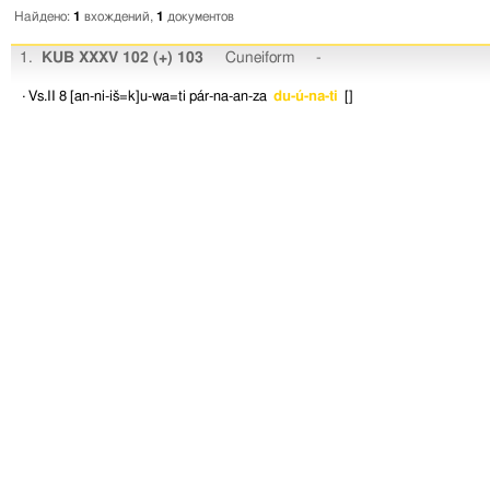
Найдено:
1
вхождений,
1
документов
1.
KUB XXXV 102 (+) 103
Cuneiform
-
· Vs.II 8
[an-ni-iš=k]u-wa=ti
pár-na-an-za
du-ú-na-ti
[]