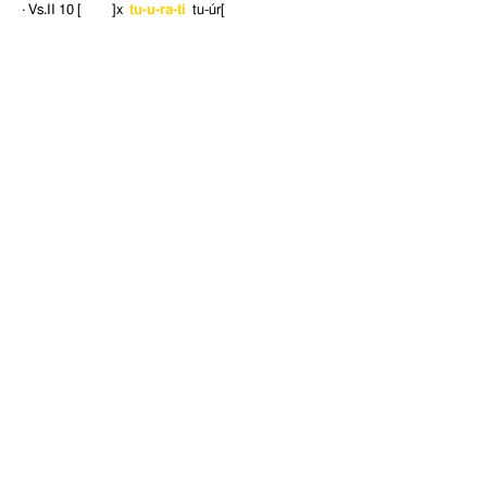
· Vs.II 10
[ ]x
tu-u-ra-ti
tu-úr[