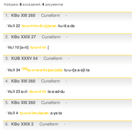
Найдено:
6
вхождений,
4
документов
1.
KBo XIII 260
Cuneiform
-
· Vs.II 22
tu-u-ri-in=ti=(y)a-an
ku-iš
a-da
2.
KBo XXIX 27
Cuneiform
-
· Vs.I 10
[a=ti]
tu-u-ri-in
[
3.
KUB XXXV 54
Cuneiform
-
GIŠ
· Vs.II 34
tu-u-ra-a-ti=pa=(a)ta
tu-u-r[a-a-a]t-ta
4.
KBo XIII 260
Cuneiform
-
· Vs.II 23
a=ti
du-u-ri-in
la-a-ad-du
5.
KBo XIII 260
Cuneiform
-
· Vs.II 4
tu-u-ri-im=ša-an
a-ya-ta
6.
KBo XXIX 2
Cuneiform
-