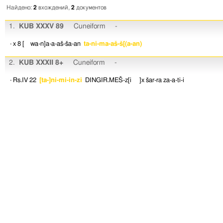
Найдено:
2
вхождений,
2
документов
1.
KUB XXXV 89
Cuneiform
-
· x 8
[ wa-n]a-a-aš-ša-an
ta-ni-ma-aš-š[(a-an)
2.
KUB XXXII 8+
Cuneiform
-
· Rs.IV 22
[ta-]ni-mi-in-zi
DINGIR.MEŠ-z[i ]x
šar-ra
za-a-ti-i