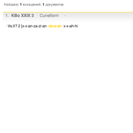
Найдено:
1
вхождений,
1
документов
1.
KBo XXIX 3
Cuneiform
-
· Vs.II? 2
]x-x-an-za-zi-an
da-a-an
x-x-ah-hi