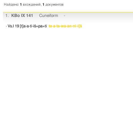
Найдено:
1
вхождений,
1
документов
1.
KBo IX 141
Cuneiform
-
· Vs.I 19
[t]a-a-ti-iš=pa=ti
ta-a-ta-wa-an-ni-i[š