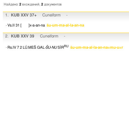
Найдено:
2
вхождений,
2
документов
1.
KUB XXV 37+
Cuneiform
-
· Vs.II 31
[ ]x-a-an-na
šu-um-ma-al-la-an-na
2.
KUB XXV 39
Cuneiform
-
RU
· Rs.IV 7
2
LÚ.MEŠ
GAL
-ŠU
-
NU
SÌR
šu-um-ma-al-la-an-na=mu-u=r