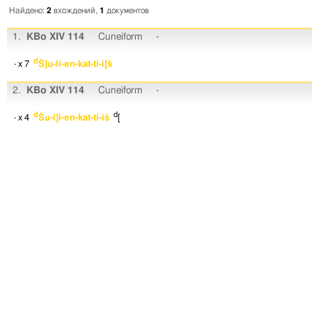
Найдено:
2
вхождений,
1
документов
1.
KBo XIV 114
Cuneiform
-
d
· x 7
Š]u-li-en-kat-ti-i[š
2.
KBo XIV 114
Cuneiform
-
d
d
· x 4
Šu-l]i-en-kat-ti-iš
[