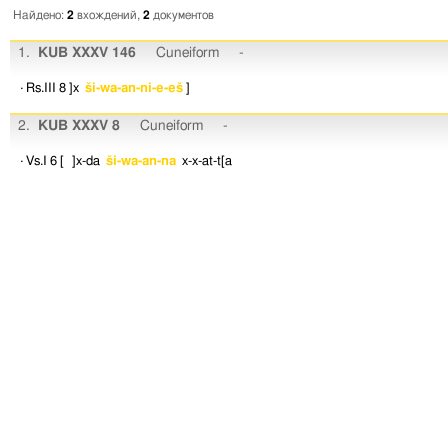
Найдено:
2
вхождений,
2
документов
1.
KUB XXXV 146
Cuneiform
-
· Rs.III 8
]x
ši-wa-an-ni-e-eš
]
2.
KUB XXXV 8
Cuneiform
-
· Vs.I 6
[ ]x-da
ši-wa-an-na
x-x-at-t[a