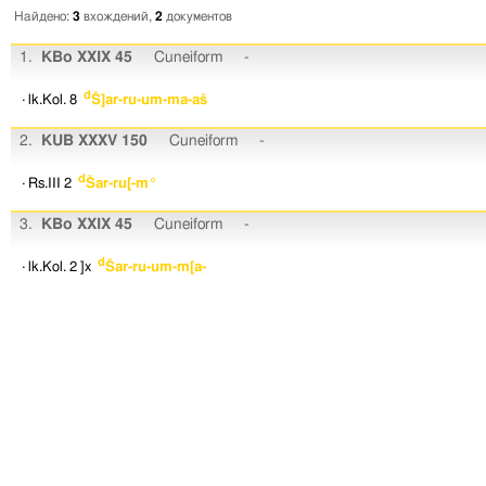
Найдено:
3
вхождений,
2
документов
1.
KBo XXIX 45
Cuneiform
-
d
· lk.Kol. 8
Š]ar-ru-um-ma-aš
2.
KUB XXXV 150
Cuneiform
-
d
· Rs.III 2
Šar-ru[-m°
3.
KBo XXIX 45
Cuneiform
-
d
· lk.Kol. 2
]x
Šar-ru-um-m[a-