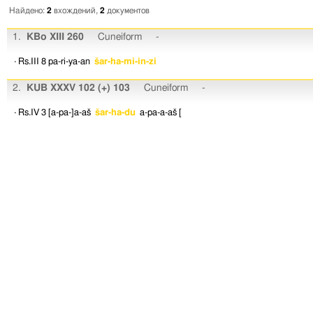
Найдено:
2
вхождений,
2
документов
1.
KBo XIII 260
Cuneiform
-
· Rs.III 8
pa-ri-ya-an
šar-ha-mi-in-zi
2.
KUB XXXV 102 (+) 103
Cuneiform
-
· Rs.IV 3
[a-pa-]a-aš
šar-ha-du
a-pa-a-aš
[