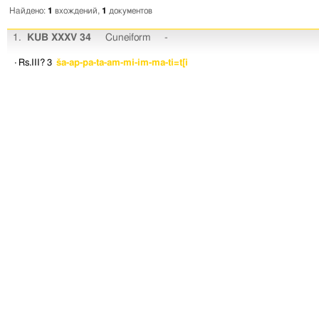
Найдено:
1
вхождений,
1
документов
1.
KUB XXXV 34
Cuneiform
-
· Rs.III? 3
ša-ap-pa-ta-am-mi-im-ma-ti=t[i