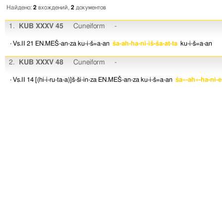
Найдено:
2
вхождений,
2
документов
1.
KUB XXXV 45
Cuneiform
-
· Vs.II 21
EN.MEŠ-an-za
ku-i-š=a-an
ša-ah-ha-ni-iš-ša-at-ta
ku-i-š=a-an
2.
KUB XXXV 48
Cuneiform
-
· Vs.II 14
[(hi-i-ru-ta-a)]š-ši-in-za
EN.MEŠ-an-za
ku-i-š=a-an
ša«-ah»-ha-ni-e