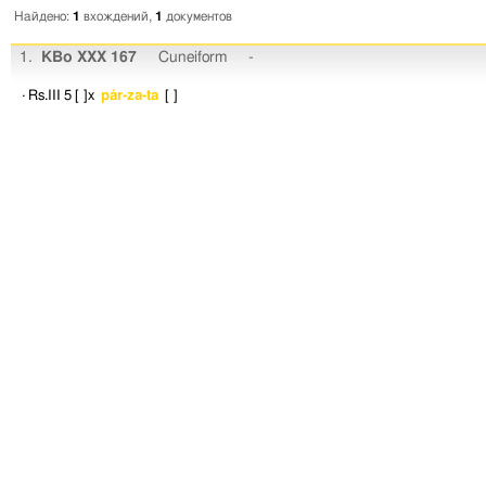
Найдено:
1
вхождений,
1
документов
1.
KBo XXX 167
Cuneiform
-
· Rs.III 5
[ ]x
pár-za-ta
[ ]