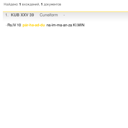
Найдено:
1
вхождений,
1
документов
1.
KUB XXV 39
Cuneiform
-
· Rs.IV 10
pár-ha-ad-du
na-im-ma-an-za
KI.MIN