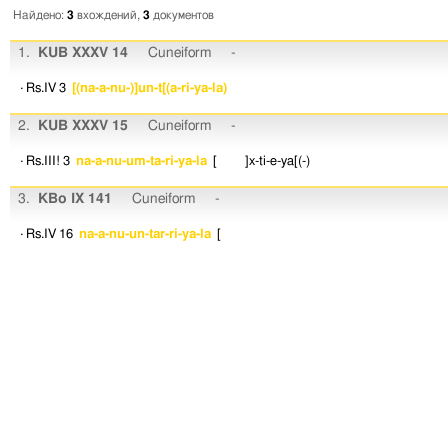
Найдено:
3
вхождений,
3
документов
1.
KUB XXXV 14
Cuneiform
-
· Rs.IV 3
[(na-a-nu-)]un-t[(a-ri-ya-la)
2.
KUB XXXV 15
Cuneiform
-
· Rs.III! 3
na-a-nu-um-ta-ri-ya-la
[ ]x-ti-e-ya[(-)
3.
KBo IX 141
Cuneiform
-
· Rs.IV 16
na-a-nu-un-tar-ri-ya-la
[