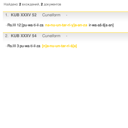
Найдено:
2
вхождений,
2
документов
1.
KUB XXXV 52
Cuneiform
-
· Rs.III 12
[pu-wa-ti-il-za
na-nu-un-tar-ri-y]a-an-za
ir-wa-aš-š[a-an]
2.
KUB XXXV 54
Cuneiform
-
· Rs.III 3
pu-wa-ti-il-za
[n]a-nu-un-tar-ri-š[a]