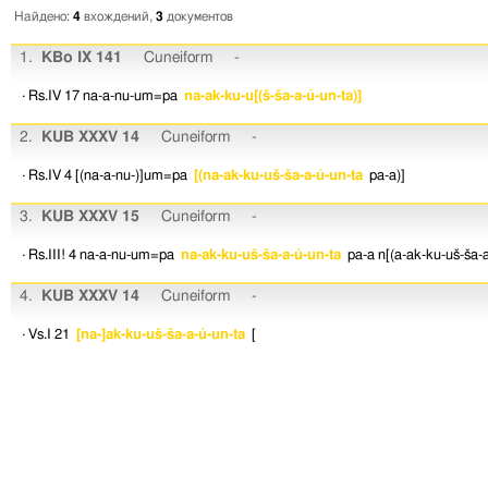
Найдено:
4
вхождений,
3
документов
1.
KBo IX 141
Cuneiform
-
· Rs.IV 17
na-a-nu-um=pa
na-ak-ku-u[(š-ša-a-ú-un-ta)]
2.
KUB XXXV 14
Cuneiform
-
· Rs.IV 4
[(na-a-nu-)]um=pa
[(na-ak-ku-uš-ša-a-ú-un-ta
pa-a)]
3.
KUB XXXV 15
Cuneiform
-
· Rs.III! 4
na-a-nu-um=pa
na-ak-ku-uš-ša-a-ú-un-ta
pa-a
n[(a-ak-ku-uš-ša-a-
4.
KUB XXXV 14
Cuneiform
-
· Vs.I 21
[na-]ak-ku-uš-ša-a-ú-un-ta
[