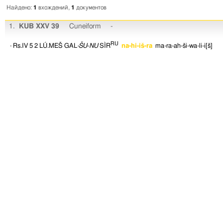
Найдено:
1
вхождений,
1
документов
1.
KUB XXV 39
Cuneiform
-
RU
· Rs.IV 5
2
LÚ.MEŠ
GAL
-ŠU
-
NU
SÌR
na-hi-iš-ra
ma-ra-ah-ši-wa-li-i[š]