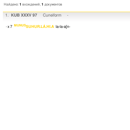
Найдено:
1
вхождений,
1
документов
1.
KUB XXXV 97
Cuneiform
-
MUNUS
· x 7
SUHUR.LÁ.HI.A
la-la-a[n-