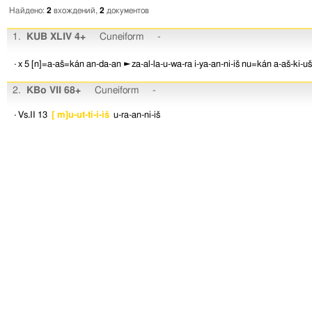
Найдено:
2
вхождений,
2
документов
1.
KUB XLIV 4+
Cuneiform
-
· x 5
[n]=a-aš=kán
an-da-an
►za-al-la-u-wa-ra
i-ya-an-ni-iš
nu=kán
a-aš-ki-uš
2.
KBo VII 68+
Cuneiform
-
· Vs.II 13
[ m]u-ut-ti-i-iš
u-ra-an-ni-iš