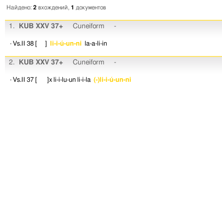
Найдено:
2
вхождений,
1
документов
1.
KUB XXV 37+
Cuneiform
-
· Vs.II 38
[ ]
li-i-ú-un-ni
la-a-li-in
2.
KUB XXV 37+
Cuneiform
-
· Vs.II 37
[ ]x
li-i-lu-un
li-i-la
(-)li-i-ú-un-ni